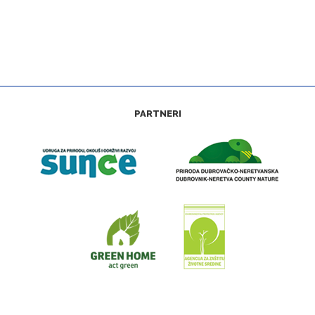
PARTNERI
Web stranica zaštitamora.net izrađena je u okviru projekta “Kartiranje, monitoring
i upravljanje prekograničnom Natura 2000 mrežom na moru—4M” (IPA Program
prekogranične suradnje Hrvatska—Crna Gora 2007—2013.)