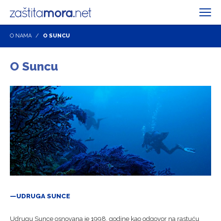
O NAMA
O SUNCU
O Suncu
UDRUGA SUNCE
Udrugu Sunce osnovana je 1998. godine kao odgovor na rastuću