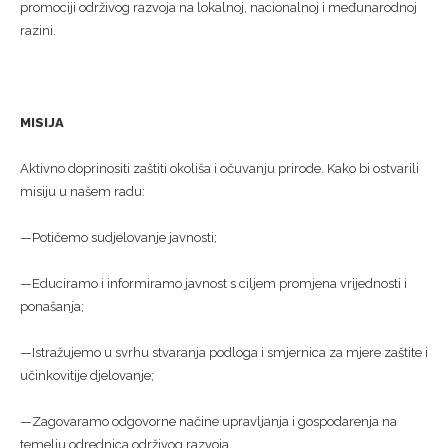
promociji održivog razvoja na lokalnoj, nacionalnoj i međunarodnoj
razini.
MISIJA
Aktivno doprinositi zaštiti okoliša i očuvanju prirode. Kako bi ostvarili
misiju u našem radu:
—Potičemo sudjelovanje javnosti;
—Educiramo i informiramo javnost s ciljem promjena vrijednosti i
ponašanja;
—Istražujemo u svrhu stvaranja podloga i smjernica za mjere zaštite i
učinkovitije djelovanje;
—Zagovaramo odgovorne načine upravljanja i gospodarenja na
temelju odrednica održivog razvoja.