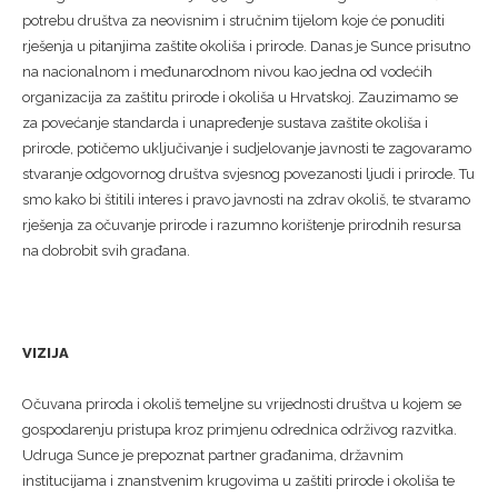
potrebu društva za neovisnim i stručnim tijelom koje će ponuditi
rješenja u pitanjima zaštite okoliša i prirode. Danas je Sunce prisutno
na nacionalnom i međunarodnom nivou kao jedna od vodećih
organizacija za zaštitu prirode i okoliša u
Hrvatskoj. Zauzimamo se
za povećanje standarda i unapređenje sustava zaštite okoliša i
prirode, potičemo uključivanje i sudjelovanje javnosti te zagovaramo
stvaranje odgovornog društva svjesnog povezanosti ljudi i prirode. Tu
smo kako bi štitili interes i pravo javnosti na zdrav okoliš, te stvaramo
rješenja za očuvanje prirode i razumno korištenje prirodnih resursa
na dobrobit svih građana.
VIZIJA
Očuvana priroda i okoliš temeljne su vrijednosti društva u kojem se
gospodarenju pristupa kroz primjenu odrednica održivog razvitka.
Udruga Sunce je prepoznat partner građanima, državnim
institucijama i znanstvenim krugovima u zaštiti prirode i okoliša te